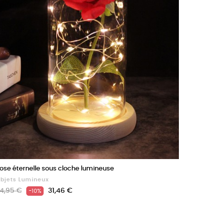
ose éternelle sous cloche lumineuse
bjets Lumineux
rix
Prix
4,95 €
31,46 €
-10%
e
ase