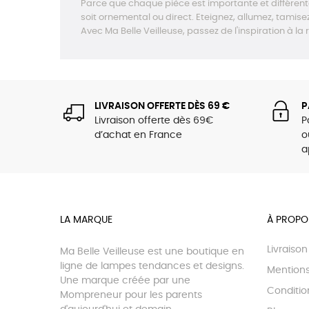
Parce que chaque pièce est importante et différente,
soit ornemental ou direct. Eteignez, allumez, tamisez
Avec Ma Belle Veilleuse, passez de l'inspiration à la
LIVRAISON OFFERTE DÈS 69 €
P
Livraison offerte dès 69€
P
d’achat en France
o
a
LA MARQUE
À PROPO
Livraiso
Ma Belle Veilleuse est une boutique en
ligne de lampes tendances et designs.
Mentions
Une marque créée par une
Condition
Mompreneur pour les parents