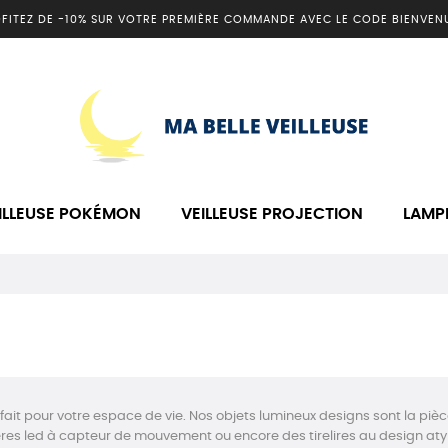
FITEZ DE -10% SUR VOTRE PREMIÈRE COMMANDE AVEC LE CODE BIENVEN
ILLEUSE POKÉMON
VEILLEUSE PROJECTION
LAMP
rfait pour votre espace de vie. Nos objets lumineux designs sont la piè
mières led à capteur de mouvement ou encore des tirelires au design at