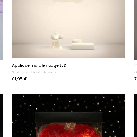
Applique murale nuage LED
P
Veilleuse Bébé Design
O
Prix
P
61,95 €
7