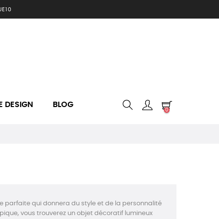
UE10
E DESIGN
BLOG
0
ce parfaite qui donnera du style et de la personnalité
ypique, vous trouverez un objet décoratif lumineux