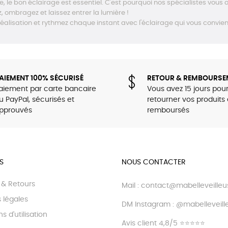
 le bon éclairage est essentiel. C'est pourquoi nos spécialistes vous ai
, ombragez et laissez entrer la lumière !
 réalisation et rythmez chaque instant avec l'éclairage qui vous convien
AIEMENT 100% SÉCURISÉ
RETOUR & REMBOURSE
aiement par carte bancaire
Vous avez 15 jours pou
u PayPal, sécurisés et
retourner vos produits 
pprouvés
remboursés
S
NOUS CONTACTER
n & Retours
Mail :
contact@mabelleveille
 légales
DM Instagram :
@mabelleveill
s d'utilisation
Avis client 4,8/5 ⭐⭐⭐⭐ ⭐