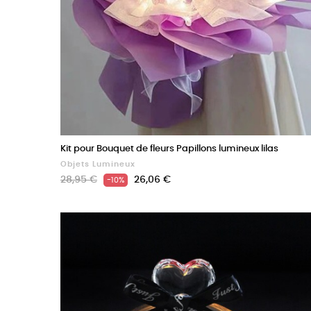
Kit pour Bouquet de fleurs Papillons lumineux lilas
Objets Lumineux
Prix
Prix
28,95 €
26,06 €
-10%
de
base