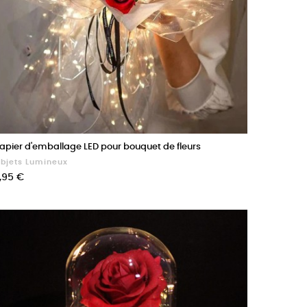
apier d'emballage LED pour bouquet de fleurs
bjets Lumineux
rix
,95 €