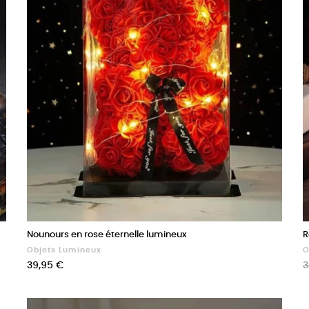
Nounours en rose éternelle lumineux
R
Objets Lumineux
O
Prix
P
39,95 €
3
d
b