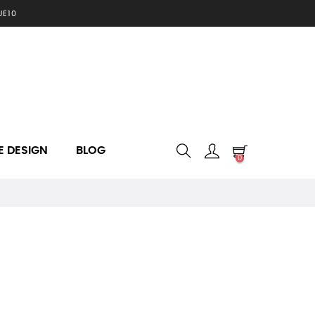
UE10
E DESIGN
BLOG
0