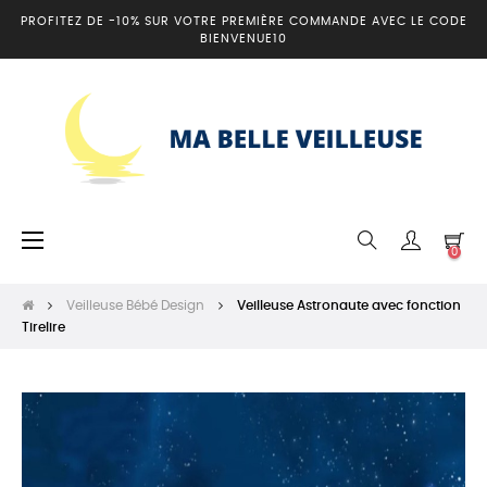
PROFITEZ DE -10% SUR VOTRE PREMIÈRE COMMANDE AVEC LE CODE
BIENVENUE10
Basculer
☰
0
la
navigation
Veilleuse Bébé Design
Veilleuse Astronaute avec fonction
Tirelire