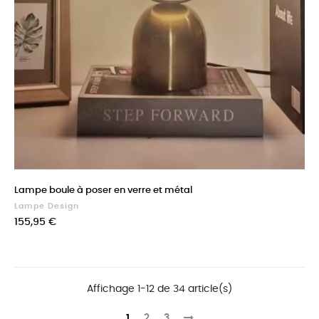
Lampe boule à poser en verre et métal
Lampe Design
Prix
155,95 €
Affichage 1-12 de 34 article(s)
1
2
3