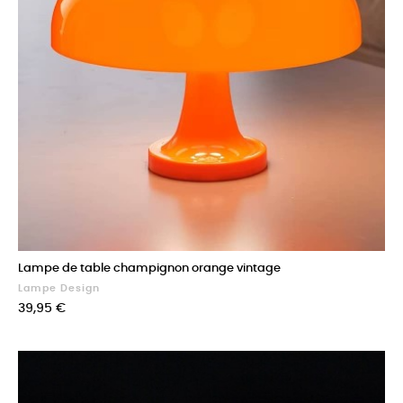
Lampe de table champignon orange vintage
Lampe Design
Prix
39,95 €