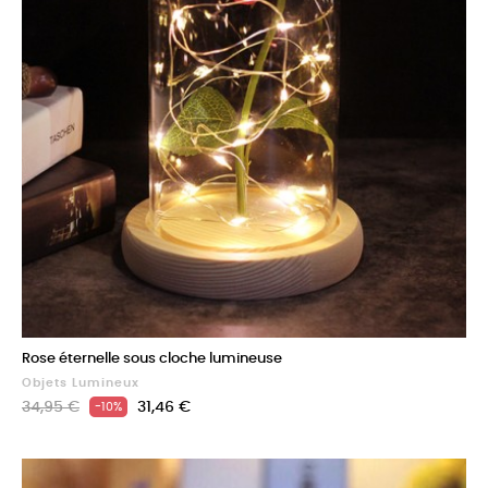
Rose éternelle sous cloche lumineuse
Objets Lumineux
Prix
Prix
34,95 €
31,46 €
-10%
de
base