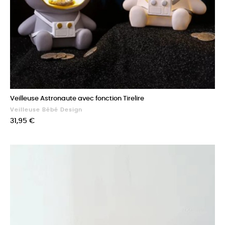
Veilleuse Astronaute avec fonction Tirelire
Veilleuse Bébé Design
Prix
31,95 €