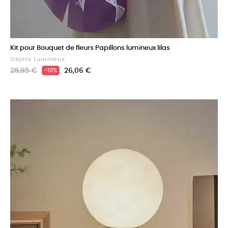
Kit pour Bouquet de fleurs Papillons lumineux lilas
Objets Lumineux
Prix
Prix
28,95 €
26,06 €
-10%
de
base